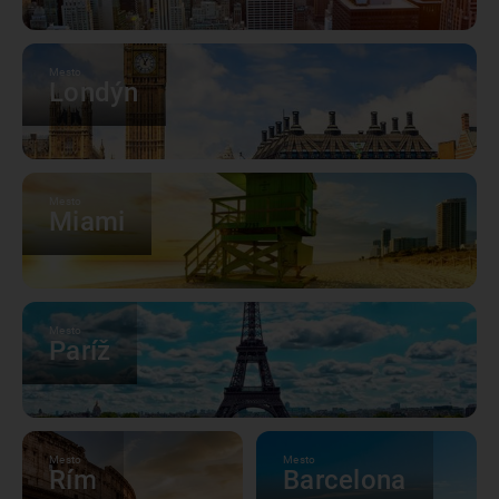
Mesto
Londýn
Mesto
Miami
Mesto
Paríž
Mesto
Mesto
Rím
Barcelona