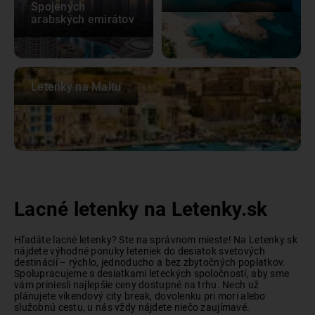
Spojených
arabských emirátov
Letenky na Maltu
Lacné letenky na Letenky.sk
Hľadáte lacné letenky? Ste na správnom mieste! Na Letenky.sk
nájdete výhodné ponuky leteniek do desiatok svetových
destinácií – rýchlo, jednoducho a bez zbytočných poplatkov.
Spolupracujeme s desiatkami leteckých spoločností, aby sme
vám priniesli najlepšie ceny dostupné na trhu. Nech už
plánujete víkendový city break, dovolenku pri mori alebo
služobnú cestu, u nás vždy nájdete niečo zaujímavé.