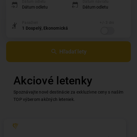
Dátum odletu
Dátum návratu
Pasažieri
+/- 3 dni
1
Dospelý
, Ekonomická
Hľadať lety
Akciové letenky
Spoznávajte nové destinácie za exkluzívne ceny s naším
TOP výberom akčných leteniek.