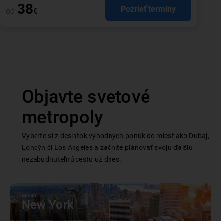
38
Pozrieť termíny
od
€
Objavte svetové
metropoly
Vyberte si z desiatok výhodných ponúk do miest ako Dubaj,
Londýn či Los Angeles a začnite plánovať svoju ďalšiu
nezabudnuteľnú cestu už dnes.
Mesto
New York