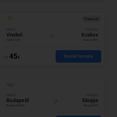
Priamy let
Odlet z
Prílet do
Viedeň
Krakov
Viedeň
(VIE)
Krakov
(KRK)
45
Pozrieť termíny
od
€
Odlet z
Prílet do
Budapešť
Skopje
Budapešť
(BUD)
Skopje
(SKP)