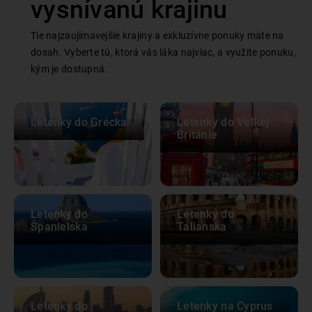
vysnívanú krajinu
Tie najzaujímavejšie krajiny a exkluzívne ponuky máte na
dosah. Vyberte tú, ktorá vás láka najviac, a využite ponuku,
kým je dostupná.
Letenky do Grécka
Letenky do Veľkej
Británie
Letenky do
Letenky do
Španielska
Talianska
Letenky do
Letenky na Cyprus