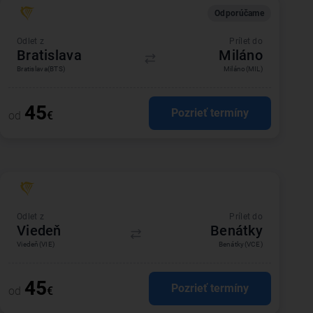
Odporúčame
Odlet z
Prílet do
Bratislava
Miláno
Bratislava
(BTS)
Miláno
(MIL)
45
Pozrieť termíny
od
€
Odlet z
Prílet do
Viedeň
Benátky
Viedeň
(VIE)
Benátky
(VCE)
45
Pozrieť termíny
od
€