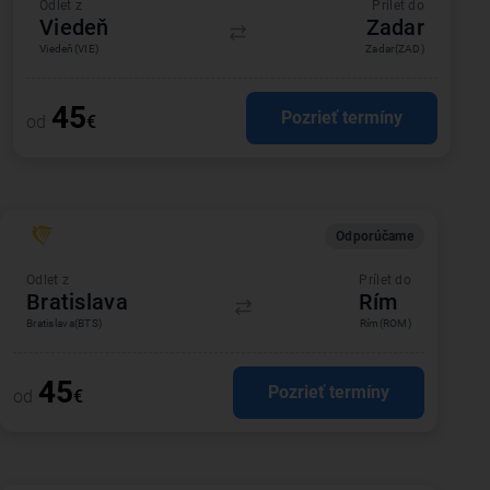
Odlet z
Prílet do
Viedeň
Zadar
Viedeň
(VIE)
Zadar
(ZAD)
45
Pozrieť termíny
od
€
Odporúčame
Odlet z
Prílet do
Bratislava
Rím
Bratislava
(BTS)
Rím
(ROM)
45
Pozrieť termíny
od
€