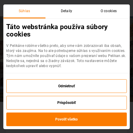
Súhlas
Detaily
O cookies
Táto webstránka používa súbory
cookies
V Pelikáne robíme všetko preto, aby sme vám zobrazovali iba obsah,
ktorý vás zaujíma. Na to ale potrebujeme súhlas s využívaním cookies.
Tým nám umožníte používať údaje o vašom prezeraní webu Pelikan.sk.
Nebojte sa, nejedná sa o žiadny záväzok. Toto nastavenie môžete
kedykoľvek upraviť alebo vypnúť.
Spiatočná
Jednosmerná
Iný návrat
Odmietnuť
PRG
DRS
Odlet z...
Prispôsobiť
Prílet do...
Povoliť všetko