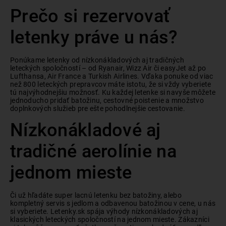
Prečo si rezervovať
letenky práve u nás?
Ponúkame letenky od nízkonákladových aj tradičných
leteckých spoločností – od Ryanair, Wizz Air či easyJet až po
Lufthansa, Air France a Turkish Airlines. Vďaka ponuke od viac
než 800 leteckých prepravcov máte istotu, že si vždy vyberiete
tú najvýhodnejšiu možnosť. Ku každej letenke si navyše môžete
jednoducho pridať batožinu, cestovné poistenie a množstvo
doplnkových služieb pre ešte pohodlnejšie cestovanie.
Nízkonákladové aj
tradičné aerolínie na
jednom mieste
Či už hľadáte super lacnú letenku bez batožiny, alebo
kompletný servis s jedlom a odbavenou batožinou v cene, u nás
si vyberiete. Letenky.sk spája výhody nízkonákladových aj
klasických leteckých spoločností na jednom mieste. Zákazníci