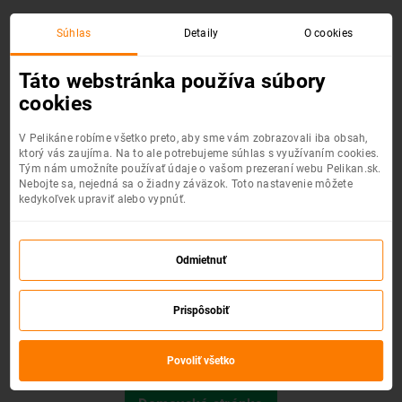
Súhlas
Detaily
O cookies
Chyba 404 :(
Táto webstránka používa súbory
cookies
V Pelikáne robíme všetko preto, aby sme vám zobrazovali iba obsah,
ktorý vás zaujíma. Na to ale potrebujeme súhlas s využívaním cookies.
Tým nám umožníte používať údaje o vašom prezeraní webu Pelikan.sk.
Nebojte sa, nejedná sa o žiadny záväzok. Toto nastavenie môžete
kedykoľvek upraviť alebo vypnúť.
Odmietnuť
Prispôsobiť
Požadovaná stránka nebola nájdená.
Povoliť všetko