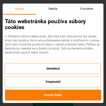
Súhlas
Detaily
O cookies
Chyba 404 :(
Táto webstránka používa súbory
cookies
V Pelikáne robíme všetko preto, aby sme vám zobrazovali iba obsah,
ktorý vás zaujíma. Na to ale potrebujeme súhlas s využívaním cookies.
Tým nám umožníte používať údaje o vašom prezeraní webu Pelikan.sk.
Nebojte sa, nejedná sa o žiadny záväzok. Toto nastavenie môžete
kedykoľvek upraviť alebo vypnúť.
Odmietnuť
Prispôsobiť
Požadovaná stránka nebola nájdená.
Povoliť všetko