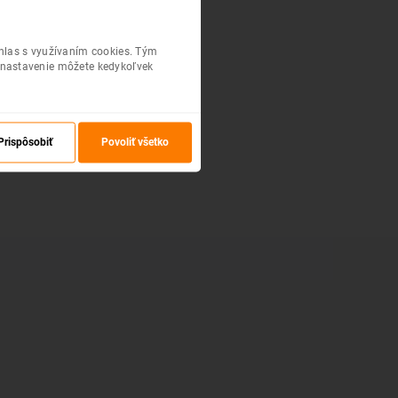
úhlas s využívaním cookies. Tým
 nastavenie môžete kedykoľvek
Prispôsobiť
Povoliť všetko