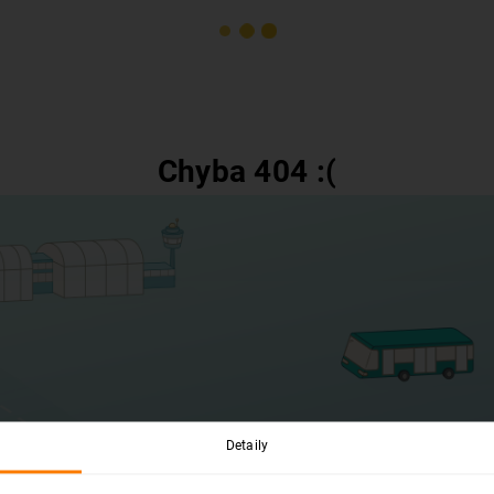
Chyba 404 :(
Detaily