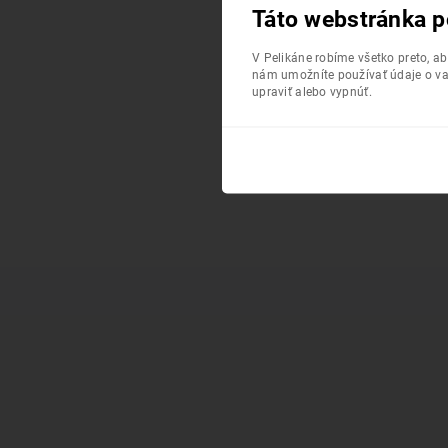
Táto webstránka p
V Pelikáne robíme všetko preto, a
nám umožníte používať údaje o va
upraviť alebo vypnúť.