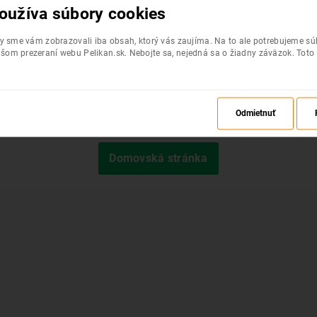
oužíva súbory cookies
by sme vám zobrazovali iba obsah, ktorý vás zaujíma. Na to ale potrebujeme s
šom prezeraní webu Pelikan.sk. Nebojte sa, nejedná sa o žiadny záväzok. Toto
Odmietnuť
Požadovaná stránka nebola nájdená.
Domovská stránka