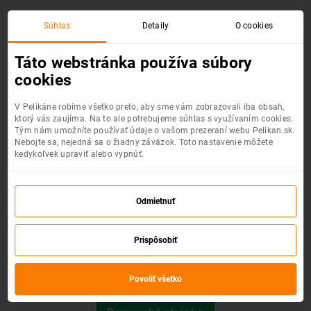
Súhlas
Detaily
O cookies
Chyba 404 :(
Táto webstránka používa súbory
cookies
V Pelikáne robíme všetko preto, aby sme vám zobrazovali iba obsah,
ktorý vás zaujíma. Na to ale potrebujeme súhlas s využívaním cookies.
Tým nám umožníte používať údaje o vašom prezeraní webu Pelikan.sk.
Nebojte sa, nejedná sa o žiadny záväzok. Toto nastavenie môžete
kedykoľvek upraviť alebo vypnúť.
Odmietnuť
Prispôsobiť
Požadovaná stránka nebola nájdená.
Povoliť všetko