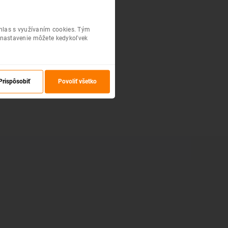
úhlas s využívaním cookies. Tým
 nastavenie môžete kedykoľvek
Prispôsobiť
Povoliť všetko