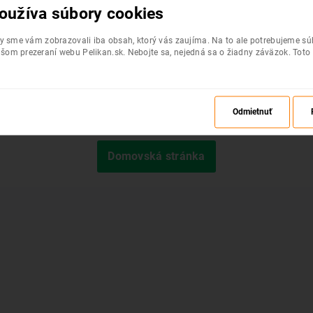
oužíva súbory cookies
by sme vám zobrazovali iba obsah, ktorý vás zaujíma. Na to ale potrebujeme s
šom prezeraní webu Pelikan.sk. Nebojte sa, nejedná sa o žiadny záväzok. Toto
Odmietnuť
Požadovaná stránka nebola nájdená.
Domovská stránka