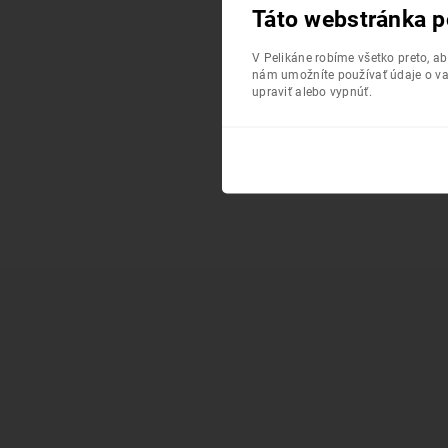
Táto webstránka p
V Pelikáne robíme všetko preto, a
nám umožníte používať údaje o va
upraviť alebo vypnúť.