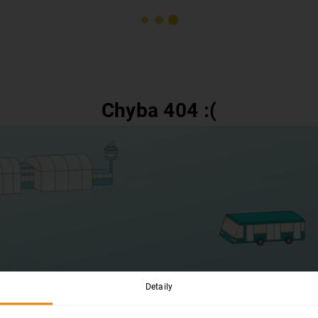
Chyba 404 :(
Detaily