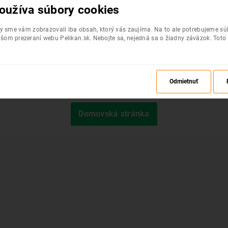
oužíva súbory cookies
by sme vám zobrazovali iba obsah, ktorý vás zaujíma. Na to ale potrebujeme s
šom prezeraní webu Pelikan.sk. Nebojte sa, nejedná sa o žiadny záväzok. Toto
Odmietnuť
Požadovaná stránka nebola nájdená.
Domovská stránka