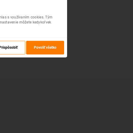
úhlas s využívaním cookies. Tým
 nastavenie môžete kedykoľvek
Prispôsobiť
Povoliť všetko