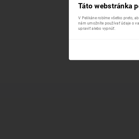
Táto webstránka p
V Pelikáne robíme všetko preto, a
nám umožníte používať údaje o va
upraviť alebo vypnúť.