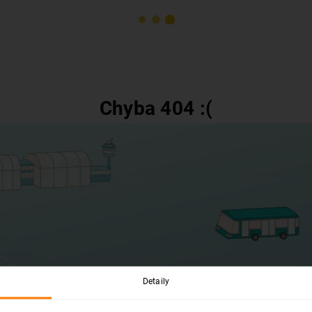
Chyba 404 :(
Detaily