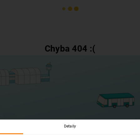
Chyba 404 :(
Detaily