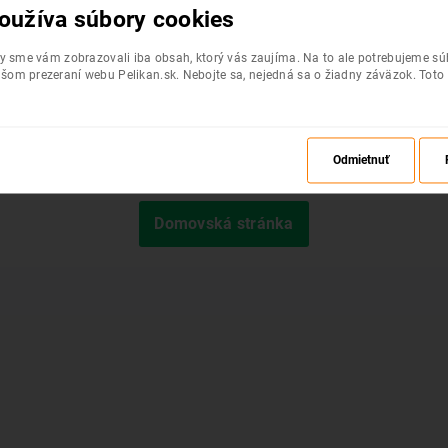
oužíva súbory cookies
by sme vám zobrazovali iba obsah, ktorý vás zaujíma. Na to ale potrebujeme s
šom prezeraní webu Pelikan.sk. Nebojte sa, nejedná sa o žiadny záväzok. Toto
Odmietnuť
Požadovaná stránka nebola nájdená.
Domovská stránka