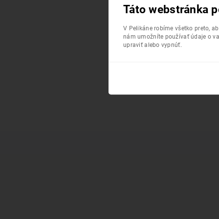
Táto webstránka p
V Pelikáne robíme všetko preto, a
nám umožníte používať údaje o va
upraviť alebo vypnúť.