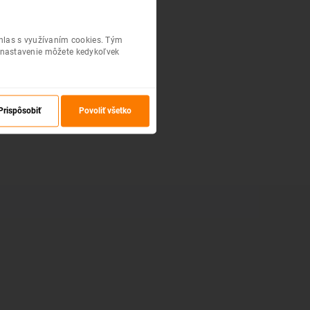
úhlas s využívaním cookies. Tým
 nastavenie môžete kedykoľvek
Prispôsobiť
Povoliť všetko