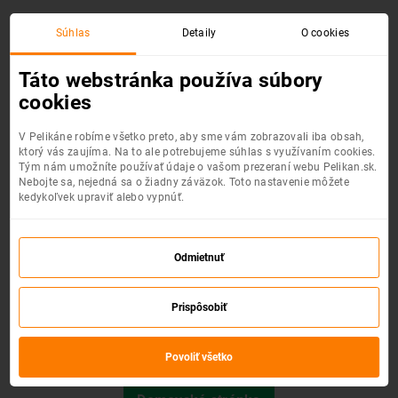
Súhlas
Detaily
O cookies
Chyba 404 :(
Táto webstránka používa súbory
cookies
V Pelikáne robíme všetko preto, aby sme vám zobrazovali iba obsah,
ktorý vás zaujíma. Na to ale potrebujeme súhlas s využívaním cookies.
Tým nám umožníte používať údaje o vašom prezeraní webu Pelikan.sk.
Nebojte sa, nejedná sa o žiadny záväzok. Toto nastavenie môžete
kedykoľvek upraviť alebo vypnúť.
Odmietnuť
Prispôsobiť
Požadovaná stránka nebola nájdená.
Povoliť všetko