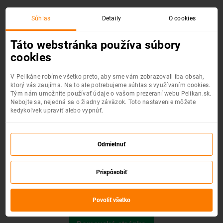
Súhlas
Detaily
O cookies
Chyba 404 :(
Táto webstránka používa súbory
cookies
V Pelikáne robíme všetko preto, aby sme vám zobrazovali iba obsah,
ktorý vás zaujíma. Na to ale potrebujeme súhlas s využívaním cookies.
Tým nám umožníte používať údaje o vašom prezeraní webu Pelikan.sk.
Nebojte sa, nejedná sa o žiadny záväzok. Toto nastavenie môžete
kedykoľvek upraviť alebo vypnúť.
Odmietnuť
Prispôsobiť
Požadovaná stránka nebola nájdená.
Povoliť všetko