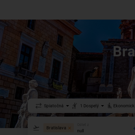
Bra
Spiatočná
1
Dospelý
Ekonomick
Odlet z
Bratislava