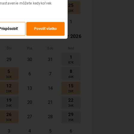
 nastavenie môžete kedykoľvek
22
24
25
23
30
€
28
€
28
€
29
30
31
1
39
€
Prispôsobiť
Povoliť všetko
November
2026
Štv
Pia
Sob
Ned
1
29
30
31
87
€
5
8
6
7
30
€
44
€
12
15
13
14
28
€
28
€
19
22
20
21
34
€
34
€
26
29
27
28
30
€
39
€
3
4
5
6