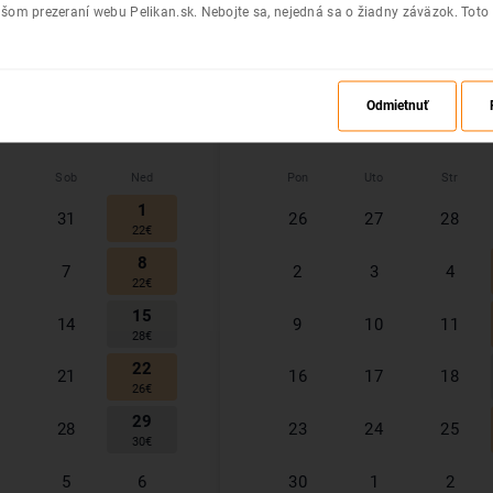
šom prezeraní webu Pelikan.sk. Nebojte sa, nejedná sa o žiadny záväzok. Toto
24
25
20
19
21
57
€
36
€
34
€
31
1
26
27
28
Odmietnuť
November
2026
Sob
Ned
Pon
Uto
Str
1
31
26
27
28
22
€
8
7
2
3
4
22
€
15
14
9
10
11
28
€
22
21
16
17
18
26
€
29
28
23
24
25
30
€
5
6
30
1
2