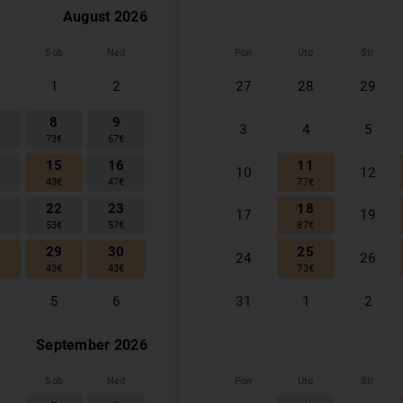
August
2026
Sob
Ned
Pon
Uto
Str
1
2
27
28
29
8
9
3
4
5
€
73
€
67
€
4
15
16
11
10
12
€
43
€
47
€
77
€
1
22
23
18
17
19
€
53
€
57
€
87
€
8
29
30
25
24
26
€
43
€
43
€
73
€
5
6
31
1
2
September
2026
Sob
Ned
Pon
Uto
Str