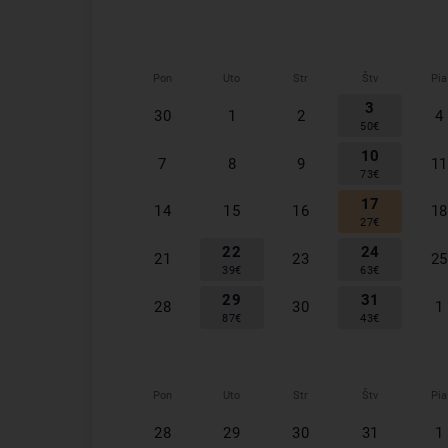
Pon
Uto
Str
Štv
Pia
3
30
1
2
4
50
€
10
7
8
9
11
73
€
17
14
15
16
18
27
€
22
24
21
23
25
39
€
63
€
29
31
28
30
1
87
€
43
€
Pon
Uto
Str
Štv
Pia
28
29
30
31
1