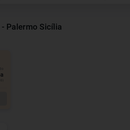
 - Palermo Sicília
 do
ia
MO)