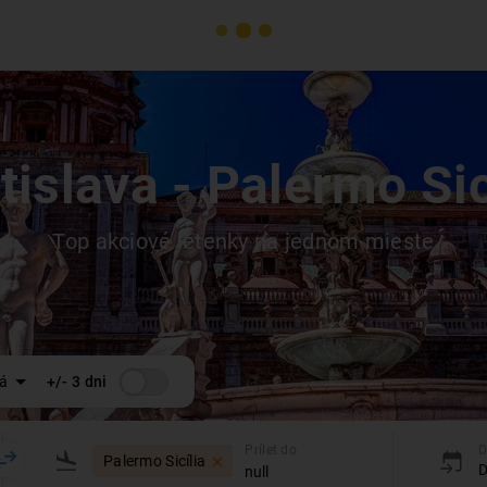
tislava
- Palermo Sic
Top akciové letenky na jednom mieste
á
+/- 3 dni
Prílet do
D
Palermo Sicília