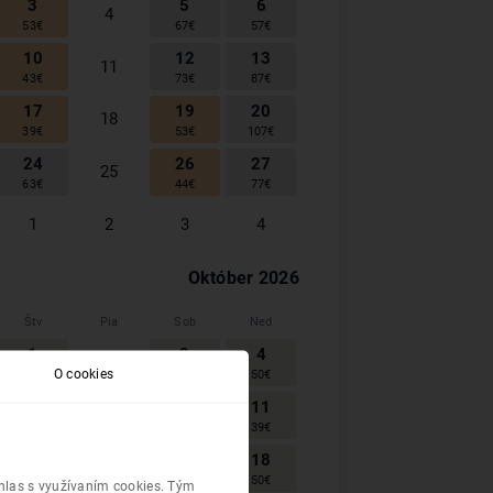
3
5
6
4
53
€
67
€
57
€
10
12
13
11
43
€
73
€
87
€
17
19
20
18
39
€
53
€
107
€
24
26
27
25
63
€
44
€
77
€
1
2
3
4
Október
2026
Štv
Pia
Sob
Ned
1
3
4
2
O cookies
39
€
44
€
50
€
8
10
11
9
50
€
39
€
39
€
15
17
18
16
30
€
28
€
50
€
úhlas s využívaním cookies. Tým