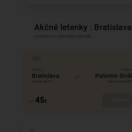
Akčné letenky : Bratislava
Vyberte si z výpredaja leteniek
Odlet z
Prílet
Bratislava
Palermo Sicíl
Bratislava
(BTS)
Palermo Sicília
(P
45
Vybrané
od
€