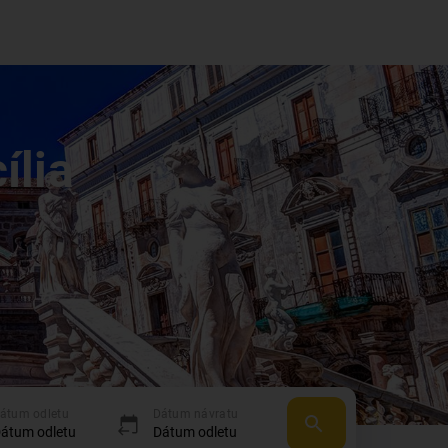
ília
átum odletu
Dátum návratu