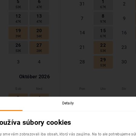
5
6
1
31
2
53
€
47
€
67
€
12
13
8
7
9
47
€
47
€
97
€
19
20
15
14
16
39
€
34
€
67
€
26
27
22
21
23
53
€
28
€
53
€
29
3
4
28
30
53
€
Október
2026
Sob
Ned
Pon
Uto
Str
3
4
28
29
30
Detaily
30
€
28
€
10
11
6
5
7
26
€
28
€
57
€
oužíva súbory cookies
17
18
13
12
14
36
€
50
€
34
€
by sme vám zobrazovali iba obsah, ktorý vás zaujíma. Na to ale potrebujeme s