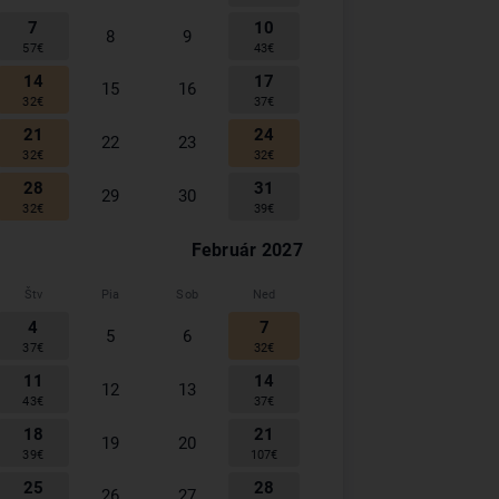
7
10
8
9
57
€
43
€
14
17
15
16
32
€
37
€
21
24
22
23
32
€
32
€
28
31
29
30
32
€
39
€
Február
2027
Štv
Pia
Sob
Ned
4
7
5
6
37
€
32
€
11
14
12
13
43
€
37
€
18
21
19
20
39
€
107
€
25
28
26
27