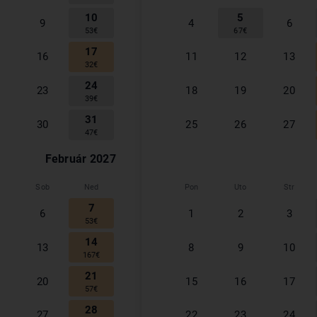
10
5
9
4
6
53
€
67
€
17
16
11
12
13
32
€
24
23
18
19
20
39
€
31
30
25
26
27
47
€
Február
2027
Sob
Ned
Pon
Uto
Str
7
6
1
2
3
53
€
14
13
8
9
10
167
€
21
20
15
16
17
57
€
28
27
22
23
24