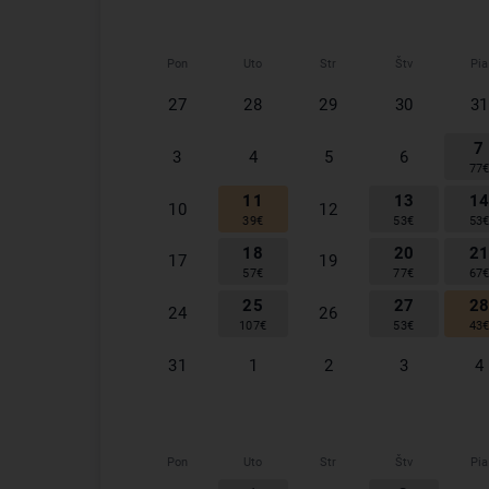
Pon
Uto
Str
Štv
Pia
27
28
29
30
31
7
3
4
5
6
77
11
13
1
10
12
39
€
53
€
53
18
20
2
17
19
57
€
77
€
67
25
27
2
24
26
107
€
53
€
43
31
1
2
3
4
Pon
Uto
Str
Štv
Pia