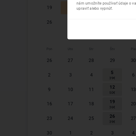
nám umožníte používať údaje o va
20
22
19
21
23
upraviť alebo vypnúť.
26
€
44
€
29
26
27
28
30
30
€
Pon
Uto
Str
Štv
Pia
26
27
28
29
30
5
2
3
4
6
39
€
12
9
10
11
13
50
€
19
16
17
18
20
36
€
26
23
24
25
27
39
€
30
1
2
3
4