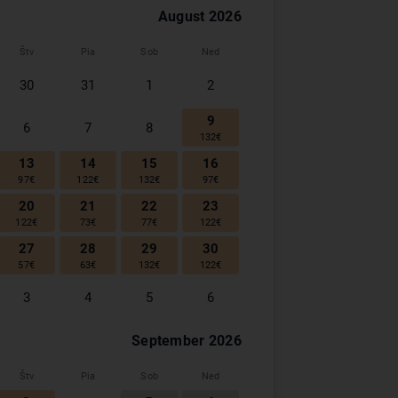
August
2026
Štv
Pia
Sob
Ned
30
31
1
2
9
6
7
8
132
€
13
14
15
16
97
€
122
€
132
€
97
€
20
21
22
23
122
€
73
€
77
€
122
€
27
28
29
30
57
€
63
€
132
€
122
€
3
4
5
6
September
2026
Štv
Pia
Sob
Ned