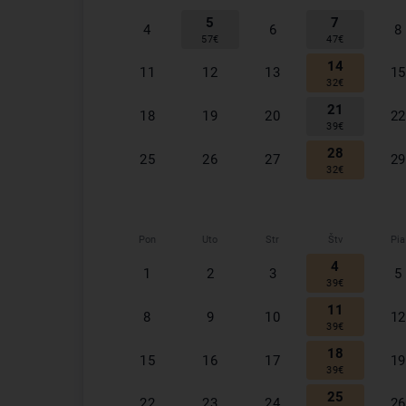
5
7
4
6
8
57
€
47
€
14
11
12
13
15
32
€
21
18
19
20
22
39
€
28
25
26
27
29
32
€
Pon
Uto
Str
Štv
Pia
4
1
2
3
5
39
€
11
8
9
10
12
39
€
18
15
16
17
19
39
€
25
22
23
24
26