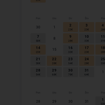
23
€
Pon
Uto
Str
Štv
Pia
2
3
4
30
1
23
€
23
€
28
7
9
10
1
8
58
€
28
€
33
€
31
14
16
17
1
15
23
€
33
€
23
€
28
21
22
23
24
2
38
€
28
€
54
€
28
€
33
28
29
30
31
1
54
€
68
€
78
€
64
€
Pon
Uto
Str
Štv
Pia
1
28
29
30
31
33