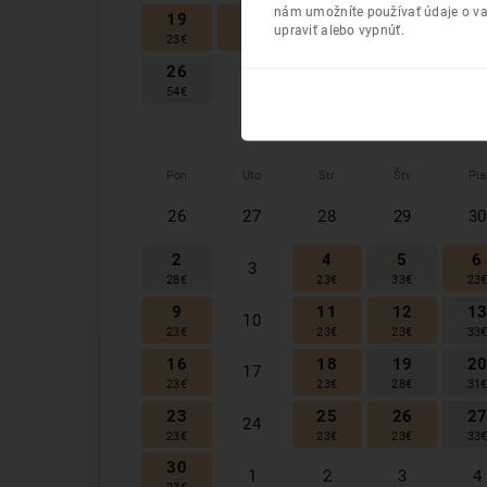
nám umožníte používať údaje o va
19
20
21
2
22
upraviť alebo vypnúť.
23
€
31
€
33
€
108
26
28
29
3
27
54
€
54
€
33
€
23
Pon
Uto
Str
Štv
Pia
26
27
28
29
30
2
4
5
6
3
28
€
23
€
33
€
23
9
11
12
1
10
23
€
23
€
23
€
33
16
18
19
2
17
23
€
23
€
28
€
31
23
25
26
2
24
23
€
23
€
23
€
33
30
1
2
3
4