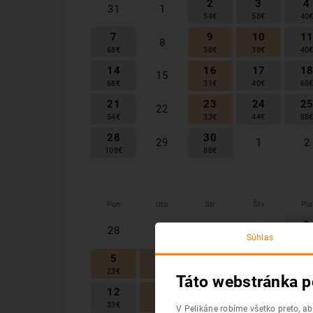
2
3
4
31
1
54
€
58
€
40
7
9
10
1
8
68
€
38
€
38
€
40
14
16
17
1
15
68
€
31
€
40
€
68
21
23
24
2
22
54
€
33
€
44
€
88
28
30
29
1
2
108
€
88
€
Pon
Uto
Str
Štv
Pia
2
28
29
30
1
Súhlas
54
5
6
7
9
8
23
€
28
€
44
€
48
Táto webstránka p
12
13
14
1
15
33
€
31
€
54
€
64
V Pelikáne robíme všetko preto, a