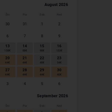
August
2026
Štv
Pia
Sob
Ned
30
31
1
2
6
7
8
9
13
14
15
16
108
€
88
€
98
€
133
€
20
21
22
23
44
€
44
€
48
€
54
€
27
28
29
30
44
€
44
€
44
€
40
€
3
4
5
6
September
2026
Štv
Pia
Sob
Ned