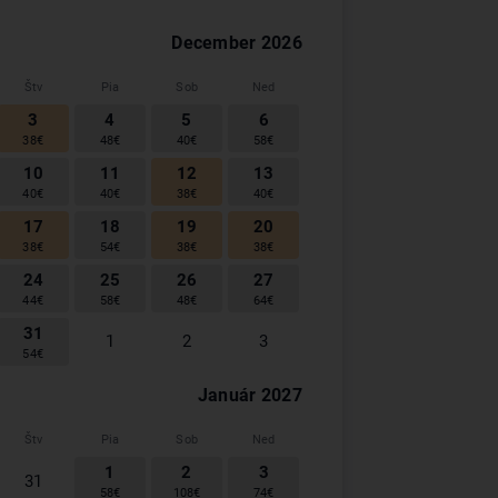
December
2026
Štv
Pia
Sob
Ned
3
4
5
6
38
€
48
€
40
€
58
€
10
11
12
13
40
€
40
€
38
€
40
€
17
18
19
20
38
€
54
€
38
€
38
€
24
25
26
27
44
€
58
€
48
€
64
€
31
1
2
3
54
€
Január
2027
Štv
Pia
Sob
Ned
1
2
3
31
58
€
108
€
74
€