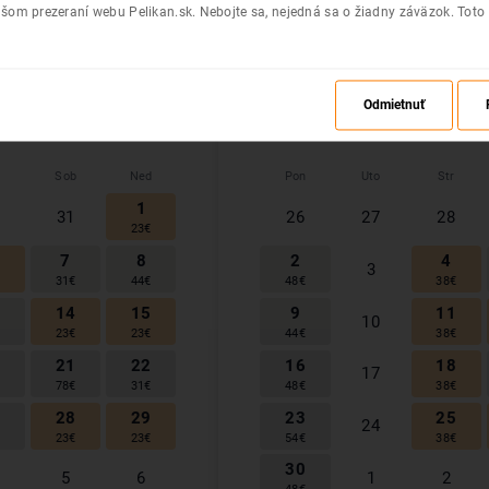
šom prezeraní webu Pelikan.sk. Nebojte sa, nejedná sa o žiadny záväzok. Toto
3
24
25
19
20
21
€
78
€
40
€
58
€
44
€
44
€
0
31
26
28
1
27
€
23
€
54
€
38
€
Odmietnuť
November
2026
Sob
Ned
Pon
Uto
Str
1
31
26
27
28
23
€
7
8
2
4
3
€
31
€
44
€
48
€
38
€
3
14
15
9
11
10
€
23
€
23
€
44
€
38
€
0
21
22
16
18
17
€
78
€
31
€
48
€
38
€
7
28
29
23
25
24
€
23
€
23
€
54
€
38
€
30
5
6
1
2