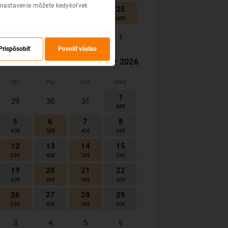
 nastavenie môžete kedykoľvek
23
24
25
22
58
€
40
€
40
€
29
30
31
1
40
€
40
€
88
€
Prispôsobiť
Povoliť všetko
November
2026
Štv
Pia
Sob
Ned
1
29
30
31
88
€
5
6
7
8
40
€
38
€
40
€
44
€
12
13
14
15
38
€
40
€
38
€
54
€
19
20
21
22
40
€
38
€
38
€
40
€
26
27
28
29
38
€
40
€
38
€
40
€
3
4
5
6