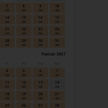
7
8
9
10
38
€
38
€
38
€
38
€
14
15
16
17
38
€
38
€
38
€
38
€
21
22
23
24
38
€
38
€
38
€
38
€
28
29
30
31
38
€
38
€
38
€
38
€
Február
2027
Štv
Pia
Sob
Ned
4
5
6
7
38
€
38
€
38
€
38
€
11
12
13
14
38
€
38
€
38
€
40
€
18
19
20
21
38
€
38
€
38
€
38
€
25
26
27
28