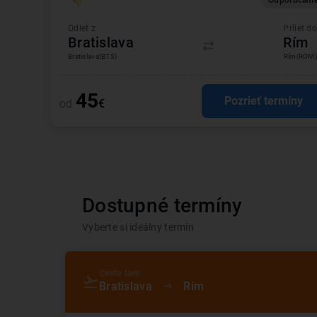
Odporúčam
Odlet z
Prílet do
Bratislava
Rím
Bratislava
(BTS)
Rím
(ROM)
45
Pozrieť termíny
od
€
Dostupné termíny
Vyberte si ideálny termín
Cesta tam
Bratislava
Rím