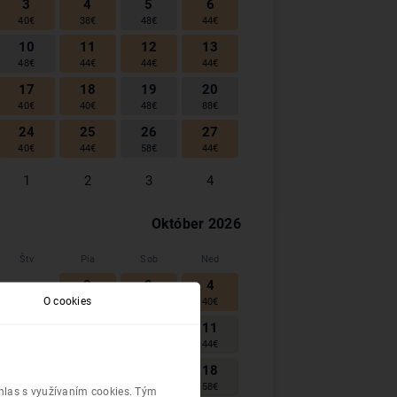
3
4
5
6
40
€
38
€
48
€
44
€
10
11
12
13
48
€
44
€
44
€
44
€
17
18
19
20
40
€
40
€
48
€
88
€
24
25
26
27
40
€
44
€
58
€
44
€
1
2
3
4
Október
2026
Štv
Pia
Sob
Ned
2
3
4
1
O cookies
40
€
40
€
40
€
9
10
11
8
44
€
40
€
44
€
16
17
18
15
38
€
38
€
58
€
úhlas s využívaním cookies. Tým