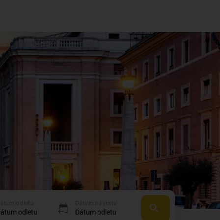
átum odletu
Dátum návratu