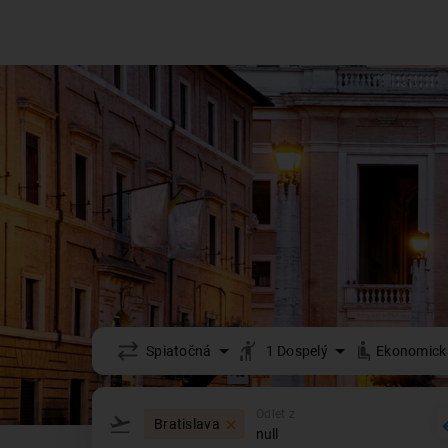
Spiatočná
1
Dospelý
Ekonomick
Odlet z
Bratislava