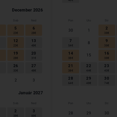
48
€
December
2026
Sob
Ned
Pon
Uto
Str
5
6
2
30
1
€
23
€
28
€
38
€
1
12
13
7
9
8
€
23
€
48
€
54
€
38
€
8
19
20
14
16
15
€
28
€
31
€
38
€
38
€
5
26
27
21
22
23
€
33
€
48
€
38
€
44
€
40
€
28
29
30
2
3
64
€
48
€
74
€
Január
2027
Sob
Ned
Pon
Uto
Str
2
3
28
29
30
€
38
€
88
€