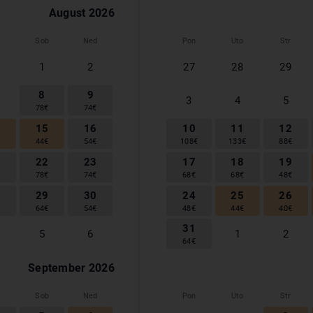
August
2026
Sob
Ned
Pon
Uto
Str
1
2
27
28
29
8
9
3
4
5
78
€
74
€
4
15
16
10
11
12
€
44
€
54
€
108
€
133
€
88
€
1
22
23
17
18
19
€
78
€
74
€
68
€
68
€
48
€
8
29
30
24
25
26
€
64
€
54
€
48
€
44
€
40
€
31
5
6
1
2
64
€
September
2026
Sob
Ned
Pon
Uto
Str