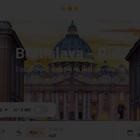
Bratislava
- Rím
Top akciové letenky na jednom mieste
á
+/- 3 dni
Prílet do
D
Rím