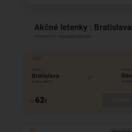
Akčné letenky : Bratislava
Vyberte si z výpredaja leteniek
Odlet z
Prílet
Bratislava
Rím
Bratislava
(BTS)
Rím
(R
62
Vybrané
od
€