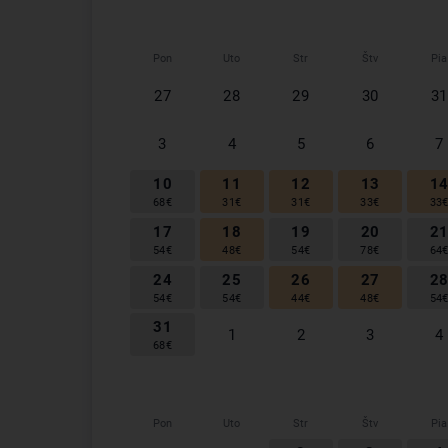
Pon
Uto
Str
Štv
Pia
27
28
29
30
31
3
4
5
6
7
10
11
12
13
1
68
€
31
€
31
€
33
€
33
17
18
19
20
2
54
€
48
€
54
€
78
€
64
24
25
26
27
2
54
€
54
€
44
€
48
€
54
31
1
2
3
4
68
€
Pon
Uto
Str
Štv
Pia