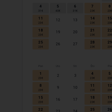
4
5
6
7
8
31
€
40
€
31
€
23
€
23
11
14
1
12
13
23
€
23
€
23
18
21
2
19
20
23
€
23
€
23
25
28
2
26
27
23
€
23
€
23
Pon
Uto
Str
Štv
Pia
1
4
5
2
3
23
€
23
€
23
8
11
1
9
10
23
€
23
€
23
15
18
1
16
17
23
€
23
€
23
22
25
2
23
24