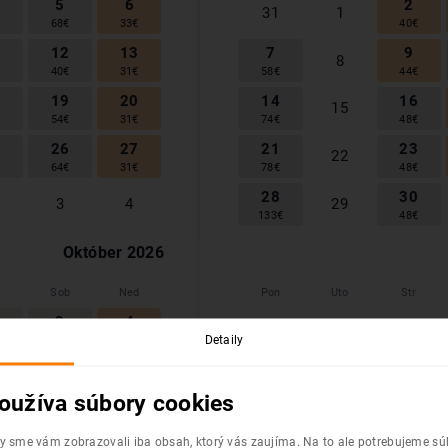
5
6
2
31
1
€
68
€
33
€
40
€
1
12
13
7
9
8
€
40
€
31
€
58
€
44
€
8
19
20
14
16
15
€
54
€
31
€
74
€
48
€
5
26
27
21
23
22
€
64
€
31
€
78
€
48
€
28
30
3
4
29
133
€
48
€
Október
2026
Sob
Ned
Pon
Uto
Str
3
4
28
29
30
Detaily
€
54
€
28
€
10
11
5
6
7
€
31
€
31
€
44
€
38
€
54
€
oužíva súbory cookies
6
17
18
12
13
14
€
68
€
33
€
48
€
40
€
48
€
by sme vám zobrazovali iba obsah, ktorý vás zaujíma. Na to ale potrebujeme s