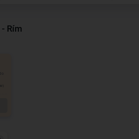
 - Rím
 do
OM)