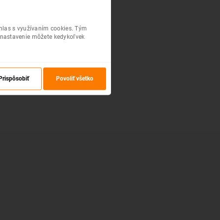
úhlas s využívaním cookies. Tým
 nastavenie môžete kedykoľvek
Prispôsobiť
Povoliť všetko