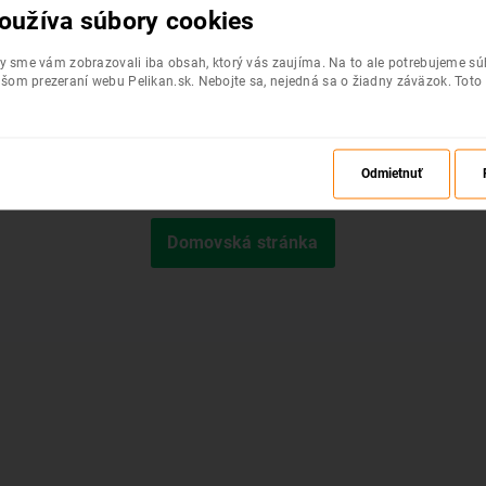
oužíva súbory cookies
by sme vám zobrazovali iba obsah, ktorý vás zaujíma. Na to ale potrebujeme s
šom prezeraní webu Pelikan.sk. Nebojte sa, nejedná sa o žiadny záväzok. Toto
Odmietnuť
Požadovaná stránka nebola nájdená.
Domovská stránka