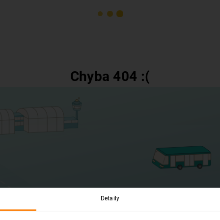
Chyba 404 :(
Detaily