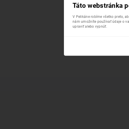
Táto webstránka p
V Pelikáne robíme všetko preto, a
nám umožníte používať údaje o va
upraviť alebo vypnúť.