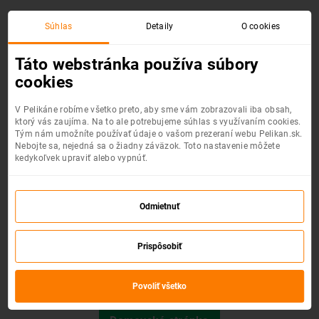
Súhlas
Detaily
O cookies
Chyba 404 :(
Táto webstránka používa súbory
cookies
V Pelikáne robíme všetko preto, aby sme vám zobrazovali iba obsah,
ktorý vás zaujíma. Na to ale potrebujeme súhlas s využívaním cookies.
Tým nám umožníte používať údaje o vašom prezeraní webu Pelikan.sk.
Nebojte sa, nejedná sa o žiadny záväzok. Toto nastavenie môžete
kedykoľvek upraviť alebo vypnúť.
Odmietnuť
Prispôsobiť
Požadovaná stránka nebola nájdená.
Povoliť všetko