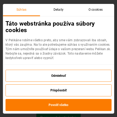
Súhlas
Detaily
O cookies
Chyba 404 :(
Táto webstránka používa súbory
cookies
V Pelikáne robíme všetko preto, aby sme vám zobrazovali iba obsah,
ktorý vás zaujíma. Na to ale potrebujeme súhlas s využívaním cookies.
Tým nám umožníte používať údaje o vašom prezeraní webu Pelikan.sk.
Nebojte sa, nejedná sa o žiadny záväzok. Toto nastavenie môžete
kedykoľvek upraviť alebo vypnúť.
Odmietnuť
Prispôsobiť
Požadovaná stránka nebola nájdená.
Povoliť všetko