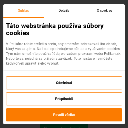
Súhlas
Detaily
O cookies
Chyba 404 :(
Táto webstránka používa súbory
cookies
V Pelikáne robíme všetko preto, aby sme vám zobrazovali iba obsah,
ktorý vás zaujíma. Na to ale potrebujeme súhlas s využívaním cookies.
Tým nám umožníte používať údaje o vašom prezeraní webu Pelikan.sk.
Nebojte sa, nejedná sa o žiadny záväzok. Toto nastavenie môžete
kedykoľvek upraviť alebo vypnúť.
Odmietnuť
Prispôsobiť
Požadovaná stránka nebola nájdená.
Povoliť všetko