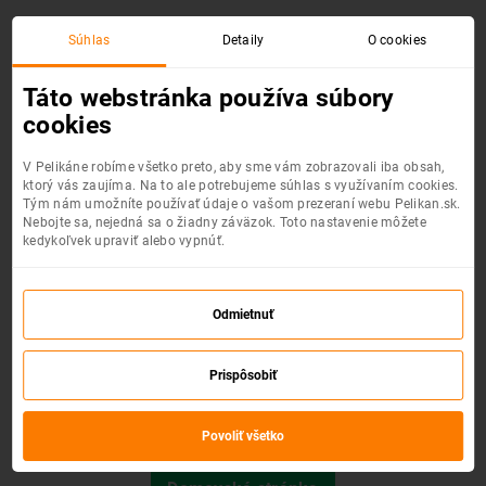
Súhlas
Detaily
O cookies
Chyba 404 :(
Táto webstránka používa súbory
cookies
V Pelikáne robíme všetko preto, aby sme vám zobrazovali iba obsah,
ktorý vás zaujíma. Na to ale potrebujeme súhlas s využívaním cookies.
Tým nám umožníte používať údaje o vašom prezeraní webu Pelikan.sk.
Nebojte sa, nejedná sa o žiadny záväzok. Toto nastavenie môžete
kedykoľvek upraviť alebo vypnúť.
Odmietnuť
Prispôsobiť
Požadovaná stránka nebola nájdená.
Povoliť všetko