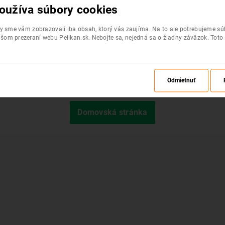
oužíva súbory cookies
by sme vám zobrazovali iba obsah, ktorý vás zaujíma. Na to ale potrebujeme s
šom prezeraní webu Pelikan.sk. Nebojte sa, nejedná sa o žiadny záväzok. Toto
Odmietnuť
Požadovaná stránka nebola nájdená.
Domovská stránka