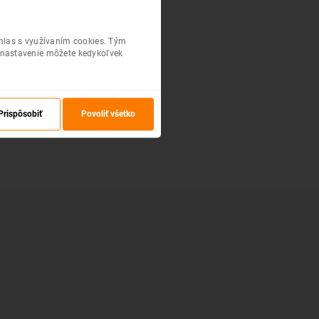
úhlas s využívaním cookies. Tým
 nastavenie môžete kedykoľvek
Prispôsobiť
Povoliť všetko