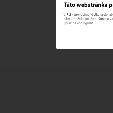
Táto webstránka p
V Pelikáne robíme všetko preto, a
nám umožníte používať údaje o va
upraviť alebo vypnúť.