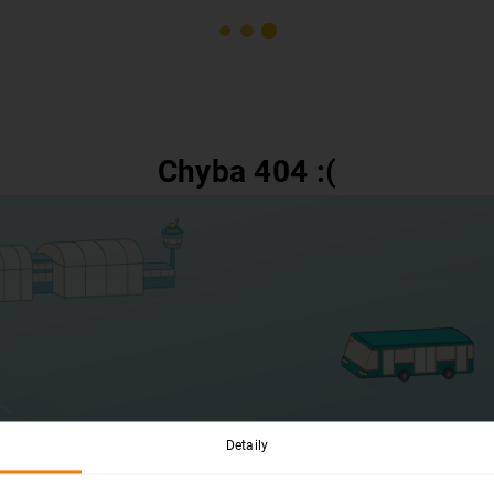
Chyba 404 :(
Detaily