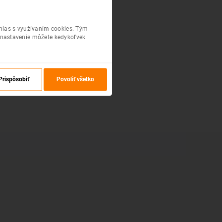
úhlas s využívaním cookies. Tým
 nastavenie môžete kedykoľvek
Prispôsobiť
Povoliť všetko