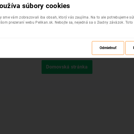
oužíva súbory cookies
by sme vám zobrazovali iba obsah, ktorý vás zaujíma. Na to ale potrebujeme s
šom prezeraní webu Pelikan.sk. Nebojte sa, nejedná sa o žiadny záväzok. Toto
Odmietnuť
Požadovaná stránka nebola nájdená.
Domovská stránka