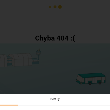
Chyba 404 :(
Detaily