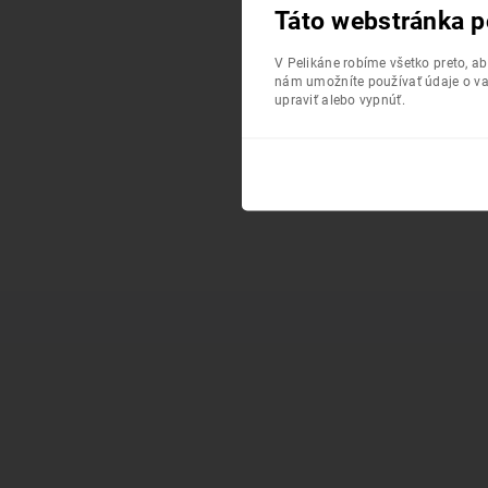
Táto webstránka p
V Pelikáne robíme všetko preto, a
nám umožníte používať údaje o va
upraviť alebo vypnúť.