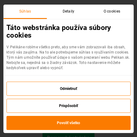
Súhlas
Detaily
O cookies
Chyba 404 :(
Táto webstránka používa súbory
cookies
V Pelikáne robíme všetko preto, aby sme vám zobrazovali iba obsah,
ktorý vás zaujíma. Na to ale potrebujeme súhlas s využívaním cookies.
Tým nám umožníte používať údaje o vašom prezeraní webu Pelikan.sk.
Nebojte sa, nejedná sa o žiadny záväzok. Toto nastavenie môžete
kedykoľvek upraviť alebo vypnúť.
Odmietnuť
Prispôsobiť
Požadovaná stránka nebola nájdená.
Povoliť všetko