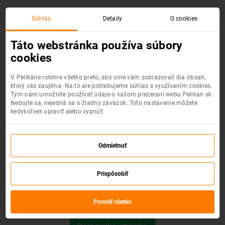
Súhlas
Detaily
O cookies
Chyba 404 :(
Táto webstránka používa súbory
cookies
V Pelikáne robíme všetko preto, aby sme vám zobrazovali iba obsah,
ktorý vás zaujíma. Na to ale potrebujeme súhlas s využívaním cookies.
Tým nám umožníte používať údaje o vašom prezeraní webu Pelikan.sk.
Nebojte sa, nejedná sa o žiadny záväzok. Toto nastavenie môžete
kedykoľvek upraviť alebo vypnúť.
Odmietnuť
Prispôsobiť
Požadovaná stránka nebola nájdená.
Povoliť všetko