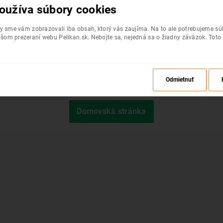
oužíva súbory cookies
by sme vám zobrazovali iba obsah, ktorý vás zaujíma. Na to ale potrebujeme s
šom prezeraní webu Pelikan.sk. Nebojte sa, nejedná sa o žiadny záväzok. Toto
Odmietnuť
Požadovaná stránka nebola nájdená.
Domovská stránka