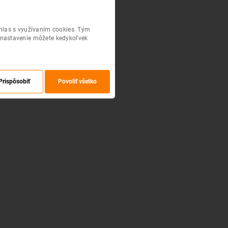
úhlas s využívaním cookies. Tým
 nastavenie môžete kedykoľvek
Prispôsobiť
Povoliť všetko