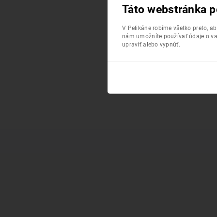
Táto webstránka p
V Pelikáne robíme všetko preto, a
nám umožníte používať údaje o va
upraviť alebo vypnúť.