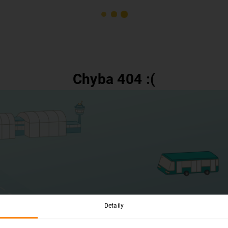
Chyba 404 :(
Detaily