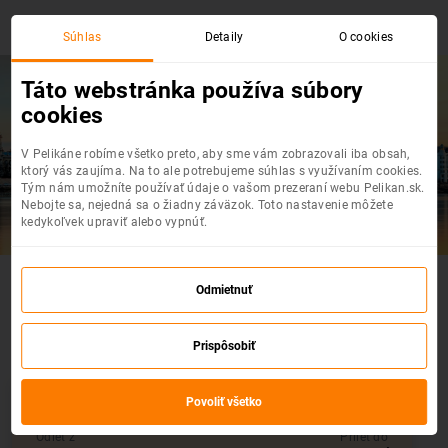
Súhlas
Detaily
O cookies
Táto webstránka používa súbory
cookies
Krakov
- Budapešť
V Pelikáne robíme všetko preto, aby sme vám zobrazovali iba obsah,
Top akciové letenky na jednom mieste
ktorý vás zaujíma. Na to ale potrebujeme súhlas s využívaním cookies.
Tým nám umožníte používať údaje o vašom prezeraní webu Pelikan.sk.
Nebojte sa, nejedná sa o žiadny záväzok. Toto nastavenie môžete
kedykoľvek upraviť alebo vypnúť.
Akčné letenky : Krakov - Budapešť
Odmietnuť
Vyberte si z výpredaja leteniek
Prispôsobiť
Povoliť všetko
Odlet z
Prílet do