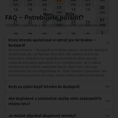
Spiatočná
Jednosmerná
Iný návrat
33
€
33
€
1
42
€
35
€
36
€
42
€
35
€
40
€
17
20
14
15
16
18
19
33
€
36
€
November
2026
FAQ – Potrebujete poradiť?
Krakov
Odlet z...
24
27
21
22
23
25
26
Užitočné odpovede a tipy pre bezstarostné plánovanie ciest.
Pon
Uto
Str
Štv
Pia
Sob
Ned
35
€
43
€
1
Budapešť
Prílet do...
28
29
30
1
2
3
4
26
27
28
29
30
31
64
€
Ktorú leteckú spoločnosť si vybrať pre let Krakov –
2
3
4
5
6
7
8
Budapešť
Október
2026
83
€
32
€
34
€
39
€
56
€
73
€
59
€
Na trase Krakov – Budapešť si môžete vybrať z viacerých leteckých
Dátum odletu
Dátum návratu
spoločností, ako sú Ryanair, Wizz AirS. Na Letenky.sk pre vás
9
10
11
12
13
14
15
Pon
Uto
Str
Štv
Pia
Sob
Ned
starostlivo vyberáme tie najlepšie kombinácie letov, aby ste
45
€
39
€
39
€
35
€
45
€
39
€
45
€
cestovali pohodlne, spoľahlivo a za výhodné ceny. Ak v našich
1
4
28
29
30
2
3
aktuálnych ponukách nenájdete termín, ktorý vám vyhovuje,
16
17
18
19
20
21
22
36
€
33
€
Pasažieri
+/- 3 dni
kontaktujte nás na info@letenky.sk . Naši letenkoví špecialisti vám
45
€
35
€
39
€
33
€
45
€
45
€
45
€
1
Dospelý
, Ekonomická
radi pripravia ponuku na mieru presne podľa vašich požiadaviek.
8
11
5
6
7
9
10
23
24
25
26
27
28
29
35
€
34
€
Kedy sa oplatí kúpiť letenku do Budapešť
52
€
41
€
41
€
39
€
52
€
52
€
52
€
15
18
12
13
14
16
17
30
Hľadať lety
35
€
35
€
1
2
3
4
5
6
Aké doplnkové a asistenčné služby viete zabezpečiť k
52
€
22
25
môjmu letu?
19
20
21
23
24
58
€
33
€
December
2026
26
27
28
29
30
31
Je možné objednať skupinové letenky?
1