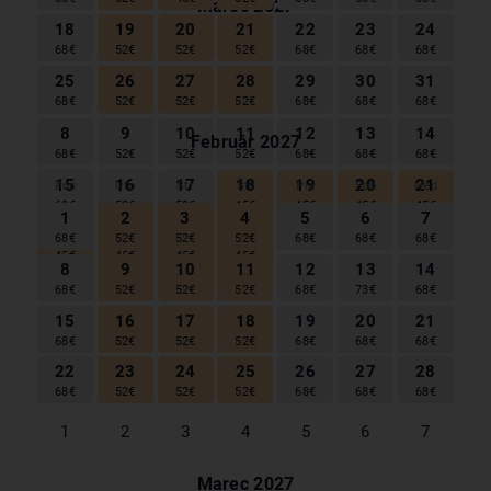
Marec
2027
18
19
20
21
22
23
24
Pon
Uto
Str
Štv
Pia
Sob
Ned
68
€
52
€
52
€
52
€
68
€
68
€
68
€
25
26
27
28
29
30
31
1
2
3
4
5
6
7
68
€
52
€
52
€
52
€
68
€
68
€
68
€
68
€
52
€
52
€
52
€
68
€
68
€
68
€
8
9
10
11
12
13
14
Február
2027
68
€
52
€
52
€
52
€
68
€
68
€
68
€
15
16
17
18
19
20
21
Pon
Uto
Str
Štv
Pia
Sob
Ned
68
€
52
€
52
€
45
€
45
€
45
€
45
€
1
2
3
4
5
6
7
22
23
24
25
68
€
52
€
52
€
52
€
68
€
68
€
68
€
26
27
28
45
€
45
€
45
€
45
€
8
9
10
11
12
13
14
68
€
52
€
52
€
52
€
68
€
73
€
68
€
29
30
31
1
2
3
4
15
16
17
18
19
20
21
68
€
52
€
52
€
52
€
68
€
68
€
68
€
22
23
24
25
26
27
28
68
€
52
€
52
€
52
€
68
€
68
€
68
€
1
2
3
4
5
6
7
Marec
2027