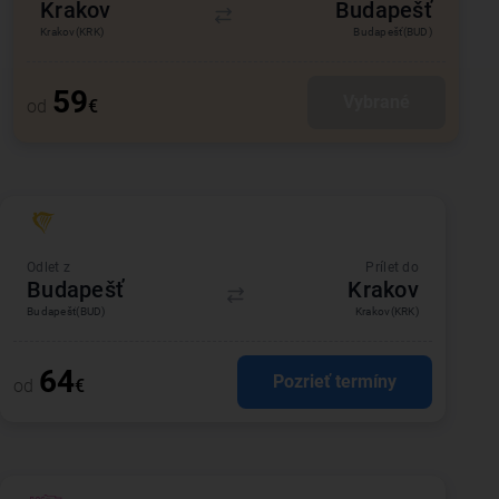
Krakov
Budapešť
Krakov
(KRK)
Budapešť
(BUD)
59
Vybrané
od
€
Odlet z
Prílet do
Budapešť
Krakov
Budapešť
(BUD)
Krakov
(KRK)
64
Pozrieť termíny
od
€