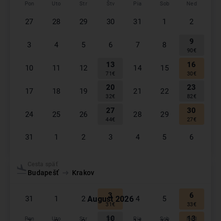
Pon
Uto
Str
Štv
Pia
Sob
Ned
27
28
29
30
31
1
2
9
3
4
5
6
7
8
90
€
13
16
10
11
12
14
15
71
€
30
€
20
23
17
18
19
21
22
32
€
82
€
27
30
24
25
26
28
29
44
€
27
€
31
1
2
3
4
5
6
September
2026
Cesta späť
Budapešť
Krakov
Pon
Uto
Str
Štv
Pia
Sob
Ned
3
6
August
2026
31
1
2
4
5
31
€
33
€
10
13
Pon
Uto
Str
Štv
Pia
Sob
Ned