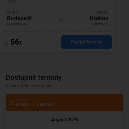
Odlet z
Prílet do
Budapešť
Krakov
Budapešť
(BUD)
Krakov
(KRK)
56
Pozrieť termíny
od
€
Dostupné termíny
Vyberte si ideálny termín
Cesta tam
Krakov
Budapešť
August
2026