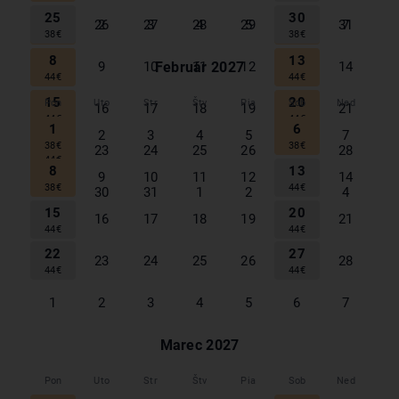
25
30
1
6
26
27
28
29
31
2
3
4
5
7
38
€
38
€
44
€
44
€
8
13
Február
2027
9
10
11
12
14
44
€
44
€
15
20
Pon
Uto
Str
Štv
Pia
Sob
Ned
16
17
18
19
21
44
€
44
€
1
6
2
3
4
5
7
22
38
€
38
€
23
24
25
26
27
28
44
€
8
13
9
10
11
12
14
38
€
44
€
29
30
31
1
2
3
4
15
20
16
17
18
19
21
44
€
44
€
22
27
23
24
25
26
28
44
€
44
€
1
2
3
4
5
6
7
Marec
2027
Pon
Uto
Str
Štv
Pia
Sob
Ned