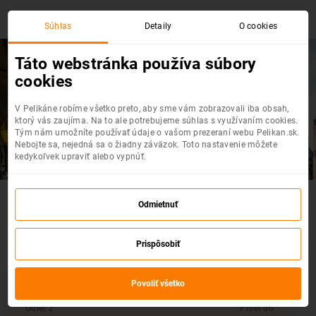
Súhlas
Detaily
O cookies
Táto webstránka používa súbory
cookies
Praha
- Krakov
V Pelikáne robíme všetko preto, aby sme vám zobrazovali iba obsah,
Top akciové letenky na jednom mieste
ktorý vás zaujíma. Na to ale potrebujeme súhlas s využívaním cookies.
Tým nám umožníte používať údaje o vašom prezeraní webu Pelikan.sk.
Nebojte sa, nejedná sa o žiadny záväzok. Toto nastavenie môžete
kedykoľvek upraviť alebo vypnúť.
Akčné letenky : Praha - Krakov
Odmietnuť
Vyberte si z výpredaja leteniek
Prispôsobiť
Povoliť všetko
Odlet z
Prílet do