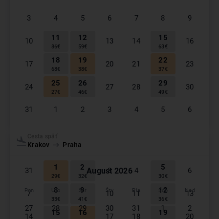
3
4
5
6
7
8
9
11
12
15
10
13
14
16
86
€
59
€
63
€
18
19
22
17
20
21
23
68
€
38
€
37
€
25
26
29
24
27
28
30
27
€
46
€
49
€
31
1
2
3
4
5
6
September
2026
Cesta späť
Krakov
Praha
Pon
Uto
Str
Štv
Pia
Sob
Ned
1
2
5
August
2026
31
3
4
6
29
€
32
€
30
€
8
9
12
Pon
Uto
Str
Štv
Pia
Sob
Ned
7
10
11
13
33
€
41
€
36
€
27
28
29
30
31
1
2
15
16
19
14
17
18
20