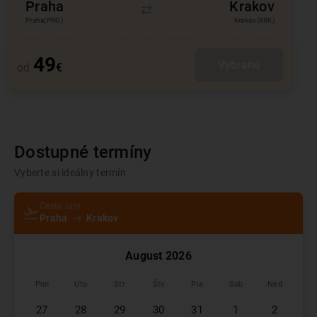
Praha
Krakov
Praha
(PRG)
Krakov
(KRK)
49
Vybrané
od
€
Dostupné termíny
Vyberte si ideálny termín
Cesta tam
Praha
Krakov
August
2026
Pon
Uto
Str
Štv
Pia
Sob
Ned
27
28
29
30
31
1
2