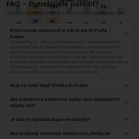
November
2026
FAQ – Potrebujete poradiť?
Praha
Odlet z...
22
23
26
21
24
25
27
Užitočné odpovede a tipy pre bezstarostné plánovanie ciest.
Pon
Uto
Str
Štv
Pia
Sob
Ned
24
€
27
€
30
€
29
30
Krakov
Prílet do...
28
1
2
3
4
26
27
28
29
30
31
1
28
€
24
€
Ktorú leteckú spoločnosť si vybrať pre let Praha –
2
7
Krakov
Október
2026
3
4
5
6
8
35
€
33
€
Na trase Praha – Krakov si môžete vybrať z viacerých leteckých
Dátum odletu
Dátum návratu
spoločností, ako sú RyanairS. Na Letenky.sk pre vás starostlivo
9
14
Pon
Uto
Str
Štv
Pia
Sob
Ned
vyberáme tie najlepšie kombinácie letov, aby ste cestovali
10
11
12
13
15
33
€
35
€
pohodlne, spoľahlivo a za výhodné ceny. Ak v našich aktuálnych
2
3
28
29
30
1
4
ponukách nenájdete termín, ktorý vám vyhovuje, kontaktujte nás na
16
21
33
€
28
€
Pasažieri
+/- 3 dni
17
18
19
20
22
info@letenky.sk . Naši letenkoví špecialisti vám radi pripravia
35
€
33
€
1
Dospelý
, Ekonomická
ponuku na mieru presne podľa vašich požiadaviek.
5
6
7
9
10
8
11
23
28
37
€
25
€
30
€
36
€
31
€
24
25
26
27
29
Kedy sa oplatí kúpiť letenku do Krakov
35
€
41
€
12
13
14
16
17
15
18
30
Hľadať lety
36
€
26
€
30
€
33
€
30
€
1
2
3
4
5
6
Aké doplnkové a asistenčné služby viete zabezpečiť k
35
€
19
20
21
23
24
môjmu letu?
22
25
50
€
37
€
49
€
36
€
33
€
December
2026
26
29
31
Je možné objednať skupinové letenky?
27
28
30
1
Pon
Uto
Str
Štv
Pia
Sob
Ned
33
€
33
€
35
€
5
Aké sú výhody rezervácie letenky cez Letenky.sk?
November
2026
30
1
2
3
4
6
48
€